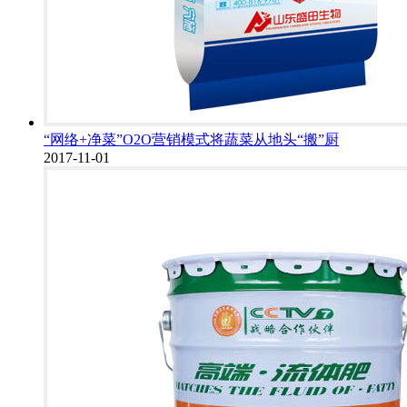
“网络+净菜”O2O营销模式将蔬菜从地头“搬”厨
2017-11-01