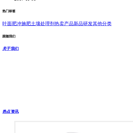
热门标签
叶面肥
冲施肥
土壤处理剂
热卖产品
新品研发
其他分类
跟随我们
关于
我们
北京中农沃德生物科技研究院
是一家“资源型”企业，是世界上最大的晶
化提纯肥料生产出口企业，从事高品质农作物营养产品的研发、生产
与销售，本公司秉承农业与环境的可持续发展，制定先进的农作物营
养计划帮助日益增长的实际人口获得所需的食物。有叶面肥、冲施
肥、土壤处理剂三块产品，先后出口欧洲、美洲、亚洲等4
0多个国
家。
热点
资讯