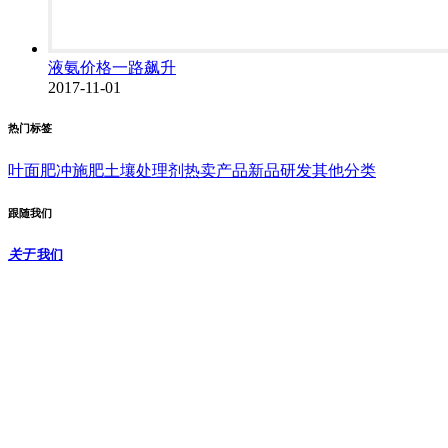
液氨价格一路飙升
2017-11-01
热门标签
叶面肥
冲施肥
土壤处理剂
热卖产品
新品研发
其他分类
跟随我们
关于
我们
北京中农沃德生物科技研究院
是一家“资源型”企业，是世界上最大的晶
化提纯肥料生产出口企业，从事高品质农作物营养产品的研发、生产
与销售，本公司秉承农业与环境的可持续发展，制定先进的农作物营
养计划帮助日益增长的实际人口获得所需的食物。有叶面肥、冲施
肥、土壤处理剂三块产品，先后出口欧洲、美洲、亚洲等4
0多个国
家。