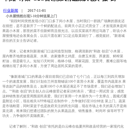
行业新闻
|
2017-11-01
小木屋悄然出现5-10分钟送菜上门
“前段时间突然发现小区门口多了间小木屋，当时我们一群跳广场舞的朋友还
在猜想，是不是新开了一个鲜奶配送点。前两天小店正式营业了，才发现原来是间
果蔬小木屋，那里的菜不但新鲜而且很光洁。以后买菜就不用过马路了，听说小木
屋慢慢地还会发展会员，以后只需在家门口定点取菜就行了，感觉挺好。”新港城
居住的王女士告诉记者。
周末，记者来到新港城门口这间造型别致、格调清新的“和政·创启”小木屋，
屋内整齐地摆放着蔬菜、水果、农家撒养土鸡蛋、自磨玉米面、荞麦面、鲜榨菜
籽油，很是吸引人。短短15天时间，格林小镇、邓家花园、宜景湾、雁滩公园等地
相继出现了多间小木屋，方便了周边居民买菜的需求。
“像新港城门口的果蔬小屋目前我们已启动了七个门点，正以每三到四天增加
一个的速度发展，我们计划在兰州首期铺设100个直营小木屋，覆盖市内蔬菜水 果
等农副产品的销售盲点，如果100个小木屋还满足不了市场需求，我们还会增加门
点。”“和政·创启”的主创人白云峰接受记者采访时表示，“通过一周试营 业，感觉
这种销售形式挺受周围居民喜爱。我们打算用一个木屋作为一个支撑点，圆规式覆
盖附近小区，现在相关APP终端正在制作中，力争做到5至10分钟送 菜上门。蔬菜
是市场刚需，同时菜篮子也是政府关注的民生问题，现在市场上冬天的菜几乎是南
菜北调，将来我们想通过团队的努力从果蔬品质、销售服务、时尚环 保等环节下
功夫，力争做到不卖隔夜菜。”
记者了解到，“和政·创启”依托的是白云峰在临夏州和政县经营的一家现代化