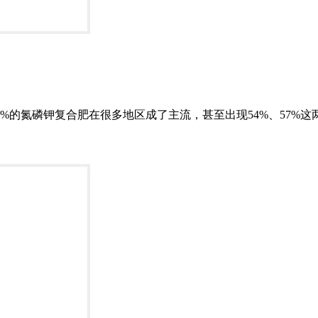
%的氮磷钾复合肥在很多地区成了主流，甚至出现54%、57%