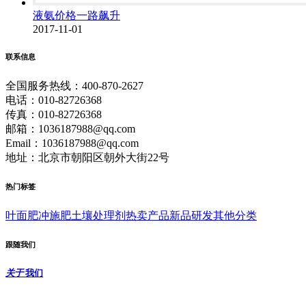
液氨价格一路飙升
2017-11-01
联系信息
全国服务热线：400-870-2627
电话：010-82726368
传真：010-82726368
邮箱：1036187988@qq.com
Email：1036187988@qq.com
地址：北京市朝阳区朝外大街22号
热门标签
叶面肥
冲施肥
土壤处理剂
热卖产品
新品研发
其他分类
跟随我们
关于
我们
北京中农沃德生物科技研究院
是一家“资源型”企业，是世界上最大的晶